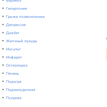
Варикоз
Гипертония
Грыжа позвоночника
Депрессия
Диабет
Желчный пузырь
Инсульт
Инфаркт
Остеопороз
Печень
Подагра
Поджелудочная
Псориаз