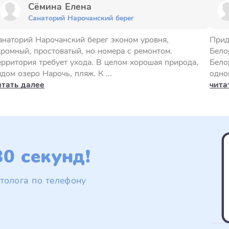
Сёмина Елена
Санаторий Нарочанский берег
анаторий Нарочанский берег эконом уровня,
Прид
кромный, простоватый, но номера с ремонтом.
Бело
ерритория требует ухода. В целом хорошая природа,
Бело
дом озеро Нарочь, пляж. К ...
одно
итать далее
чита
0 секунд!
толога по телефону