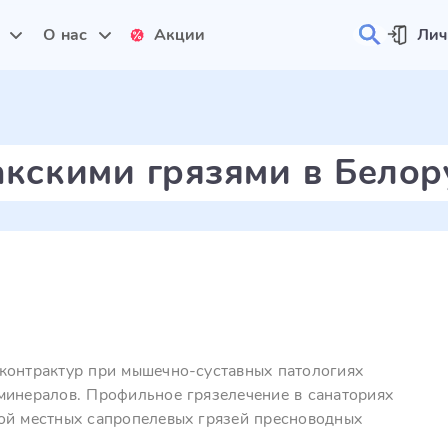
и
О нас
Акции
Лич
акскими грязями в Белор
контрактур при мышечно-суставных патологиях
минералов. Профильное грязелечение в санаториях
ой местных сапропелевых грязей пресноводных