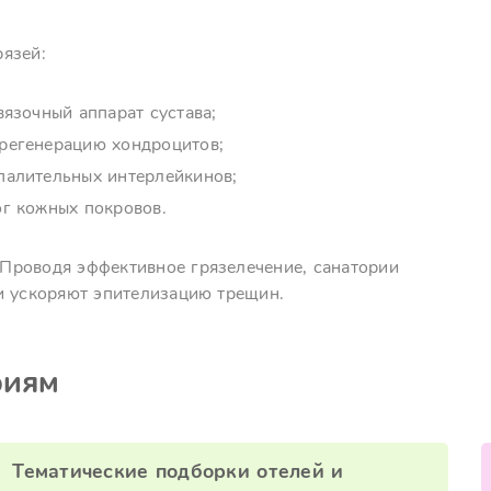
язей:
язочный аппарат сустава;
регенерацию хондроцитов;
палительных интерлейкинов;
г кожных покровов.
Проводя эффективное грязелечение, санатории
и ускоряют эпителизацию трещин.
риям
Тематические подборки отелей и