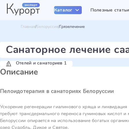
Каталог
Полезные стать
Главная
Белоруссия
Грязелечение
Санаторное лечение са
Отелей и санаториев 1
Описание
Пелоидотерапия в санаториях Белоруссии
Ускорение регенерации гиалинового хряща и ликвидация 
требуют трансдермального переноса гуминовых кислот и 
Белоруссии опирается на использование богатых органик
озер Судобль, Дикое и Святое.