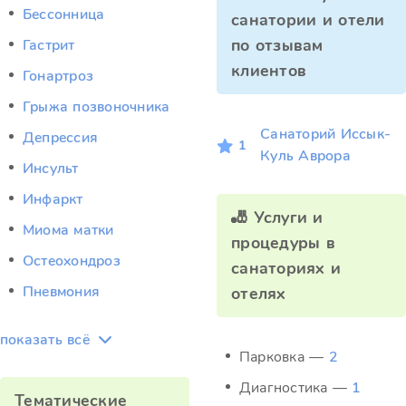
Бессонница
санатории и отели
по отзывам
Гастрит
клиентов
Гонартроз
Грыжа позвоночника
Санаторий Иссык-
Депрессия
1
Куль Аврора
Инсульт
Инфаркт
🎳 Услуги и
Миома матки
процедуры в
Остеохондроз
санаториях и
Пневмония
отелях
показать всё
Парковка —
2
Диагностика —
1
Тематические