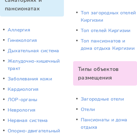
санаториях и
пансионатах
Топ загородных отелей
Киргизии
Аллергия
Топ отелей Киргизии
Гинекология
Топ пансионатов и
дома отдыха Киргизии
Дыхательная система
Желудочно-кишечный
тракт
Типы объектов
размещения
Заболевания кожи
Кардиология
Загородные отели
ЛОР-органы
Отели
Неврология
Пансионаты и дома
Нервная система
отдыха
Опорно-двигательный