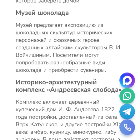
которое заберете домой.
Музей шоколада
Музей предлагает экспозицию из
шоколадных скульптур исторических
персонажей и сказочных героев,
созданных алтайским скульптором В. И.
Войчишиным. Посетители могут
попробовать разнообразные виды
шоколада и приобрести сувениры.
Историко-архитектурный
комплекс «Андреевская слобода»
Комплекс включает деревянный
купеческий дом И. Ф. Андреева 1822
года постройки, доставленный из села
Верх-Катунское, и другие постройки XIX
века: амбар, кузницу, винокурню, избу
знахарки. В доме действует ресторан, а