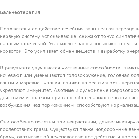
Бальнеотерапия
Положительное действие лечебных ванн нельзя переоцен
нервную систему успокаивающе, снижают тонус симпатич
парасимпатической. Углекислые ванны повышают тонус к
кровоток. Это усиливает обмен веществ и выработку энер
В результате улучшаются умственные способности, память
исчезают или уменьшаются головокружение, головная бол
ванны и морские купания, влияют на реактивность нервно
укрепляют иммунитет. Азотные и сульфидные (сероводо
действием и полезны при всех заболеваниях нервной си
возбуждения над торможением, способствуют нормализаци
Они особенно полезны при неврастении, демиелинизирую
последствиях травм. Существуют также йодобромные ванн
брому, оказывают общеуспокаивающее действие и нормал