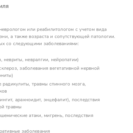
иля
неврологом или реабилитологом с учетом вида
зни, а также возраста и сопутствующей патологии.
ых со следующими заболеваниями:
 невриты, невралгии, нейропатии)
клероз, заболевания вегетативной нервной
ониты)
 радикулиты, травмы спинного мозга,
ков
нгит, арахноидит, энцефалит), последствия
ой травмы
шемические атаки, мигрень, последствия
еративные заболевания