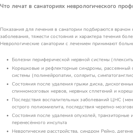
Что лечат в санаториях неврологического проф
Показания для лечения в санатории подбираются врачом 
заболевания, тяжести состояния и характера течения боле
Неврологические санатории с лечением принимают больн
Болезни периферической нервной системы (плекситы,
Корешковые и рефлекторные синдромы, рассеянный с
системы (полинейропатии, соляриты, симпатогангли
Состояния после удаления грыжи диска, дискогенные
спинномозговых нервов, нервных сплетений и кореш
Последствия воспалительных заболеваний ЦНС (мени
острого полиомиелита, последствия черепно-мозгов
Состояния после удаления опухолей, транзиторные и
перенесённого инсульта
Невротические расстройства, синдром Рейно, деген