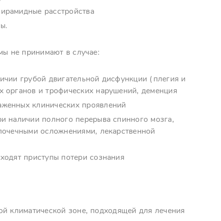
пирамидные расстройства
ы.
мы не принимают в случае:
личии грубой двигательной дисфункции (плегия и
х органов и трофических нарушений, деменция
аженных клинических проявлений
ри наличии полного перерыва спинного мозга,
 почечными осложнениями, лекарственной
сходят приступы потери сознания
ой климатической зоне, подходящей для лечения