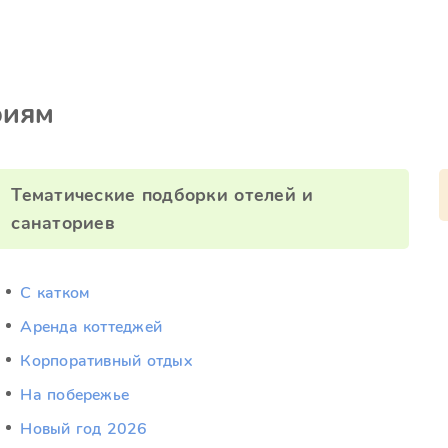
риям
Тематические подборки отелей и
санаториев
C катком
Аренда коттеджей
Корпоративный отдых
На побережье
Новый год 2026