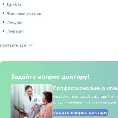
Диабет
Желчный пузырь
Инсульт
Инфаркт
показать всё
Задайте вопрос доктору!
Профессиональные спе
Расскажут вам какой санаторий и 
вам для лечения или реабилитации
Задать вопрос доктору