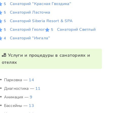
Санаторий "Красная Гвоздика"
5
Санаторий Ласточка
5
Санаторий Siberia Resort & SPA
5
Санаторий Геолог
Санаторий Светлый
5
5
Санаторий "Ингала"
4
🎳 Услуги и процедуры в санаториях и
отелях
Парковка —
14
Диагностика —
11
Анимация —
9
Бассейны —
13