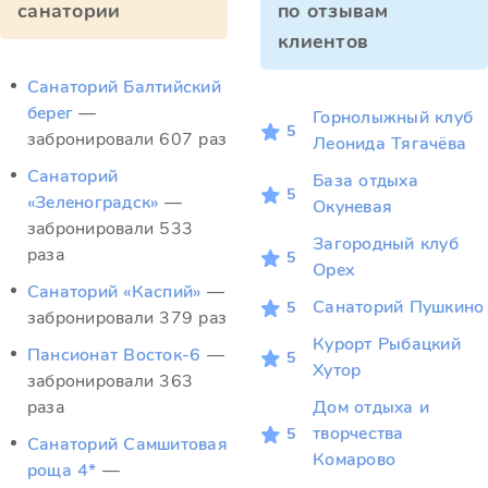
санатории
по отзывам
клиентов
Санаторий Балтийский
берег
—
Горнолыжный клуб
5
забронировали 607 раз
Леонида Тягачёва
Санаторий
База отдыха
5
«Зеленоградск»
—
Окуневая
забронировали 533
Загородный клуб
раза
5
Орех
Санаторий «Каспий»
—
Санаторий Пушкино
5
забронировали 379 раз
Курорт Рыбацкий
Пансионат Восток-6
—
5
Хутор
забронировали 363
раза
Дом отдыха и
творчества
5
Санаторий Самшитовая
Комарово
роща 4*
—