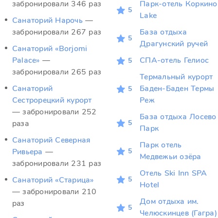
забронировали 346 раз
Парк-отель Коркино
5
Lake
Санаторий Нарочь
—
забронировали 267 раз
База отдыха
5
Драгунский ручей
Санаторий «Borjomi
Palace»
—
СПА-отель Гелиос
5
забронировали 265 раз
Термальный курорт
Санаторий
Баден-Баден Термы
5
Сестрорецкий курорт
Реж
— забронировали 252
База отдыха Лосево
5
раза
Парк
Санаторий Северная
Парк отель
5
Ривьера
—
Медвежьи озёра
забронировали 231 раз
Отель Ski Inn SPA
5
Санаторий «Старица»
Hotel
— забронировали 210
Дом отдыха им.
раз
5
Челюскинцев (Гагра)