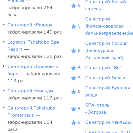
Palace»
—
Санаторий Белый
5
забронировали 264
камень
раза
Санаторий
Санаторий «Радон»
—
Железноводская
5
забронировали 149 раз
бальнеогрязелечебн
Legends Tskaltubo Spa
Санаторий Россия
Resort
—
(Белокуриха,
5
забронировали 125 раз
Алтайский край)
Санаторий «Сосновый
Санаторий "Ян"
5
бор»
— забронировали
Санаторий Волга
5
112 раз
Санаторий Буковая
Санаторий Увильды
—
5
роща
забронировали 112 раз
SPA-отель
Санаторий Tskaltubo
5
«Острова»
Prometheus
—
забронировали 104
Санаторий Увильды
5
раза
Санаторий им. А. Д.