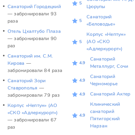
5
Санаторий Городецкий
Цюрупы
— забронировали 93
Санаторий
5
раза
«Беловодье»
Отель Цхалтубо Плаза
Корпус «Нептун»
— забронировали 90
(АО «СКО
5
раз
«Адлеркурорт»)
Санаторий им. С.М.
Санаторий
4.9
Кирова
—
Металлург, Сочи
забронировали 84 раза
Санаторий
4.9
Санаторий Зори
Черноморье
Ставрополья
—
Санаторий Актер
4.9
забронировали 79 раз
Клинический
Корпус «Нептун» (АО
санаторий
«СКО «Адлеркурорт»)
4.9
Пятигорский
— забронировали 67
Нарзан
раз