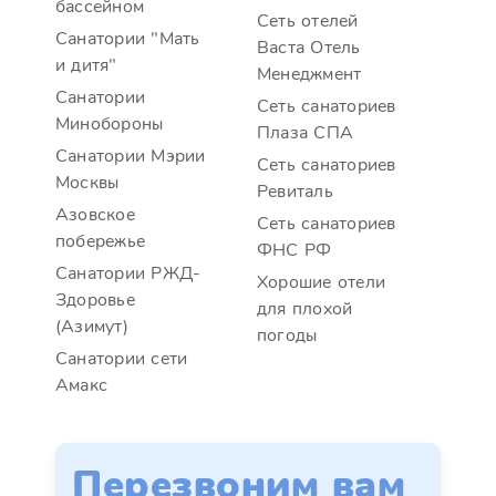
бассейном
Сеть отелей
Санатории "Мать
Васта Отель
и дитя"
Менеджмент
Санатории
Сеть санаториев
Минобороны
Плаза СПА
Санатории Мэрии
Сеть санаториев
Москвы
Ревиталь
Азовское
Сеть санаториев
побережье
ФНС РФ
Санатории РЖД-
Хорошие отели
Здоровье
для плохой
(Азимут)
погоды
Санатории сети
Амакс
Перезвоним вам