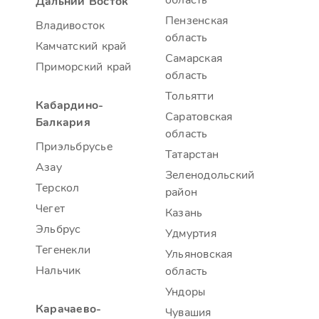
область
Дальний Восток
Пензенская
Владивосток
область
Камчатский край
Самарская
Приморский край
область
Тольятти
Кабардино-
Саратовская
Балкария
область
Приэльбрусье
Татарстан
Азау
Зеленодольский
Терскол
район
Чегет
Казань
Эльбрус
Удмуртия
Тегенекли
Ульяновская
Нальчик
область
Ундоры
Карачаево-
Чувашия