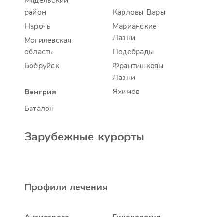
Мядельский
район
Карловы Вары
Нарочь
Марианские
Лазни
Могилевская
область
Подебрады
Бобруйск
Франтишковы
Лазни
Яхимов
Венгрия
Баталон
Зарубежные курорты
Профили лечения