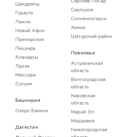
Сергиев Посад
Цандрипш
Серпухов
Гудаута
Солнечногорск
Лыхны
Химки
Новый Афон
Шатурский район
Приморское
Пицунда
Поволжье
Алахадзы
Астраханская
Лдзаа
область
Мюссера
Волгоградская
Сухуми
область
Кировская
Башкирия
область
Озеро Банное
Марий Эл
Мордовия
Дагестан
Нижегородская