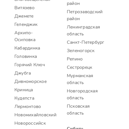
район
Витязево
Петрозаводский
Джемете
район
Геленджик
Ленинградская
Архипо-
область
Осиповка
Санкт-Петербург
Кабардинка
Зеленогорск
Головинка
Репино
Горячий Ключ
Сестрорецк
Джубга
Мурманская
Дивноморское
область
Криница
Новгородская
область
Кудепста
Псковская
Лермонтово
область
Новомихайловский
Новороссийск
Сибирь