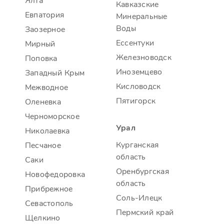
Ялта
Кавказские
Евпатория
Минеральные
Воды
Заозерное
Ессентуки
Мирный
Железноводск
Поповка
Иноземцево
Западный Крым
Кисловодск
Межводное
Пятигорск
Оленевка
Черноморское
Урал
Николаевка
Курганская
Песчаное
область
Саки
Оренбургская
Новофедоровка
область
Прибрежное
Соль-Илецк
Севастополь
Пермский край
Щелкино