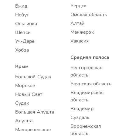
Бердск
Бжид
Омская область
Небуг
Алтай
Ольгинка
Манжерок
Шепси
Хакасия
Уч-Дере
Хобза
Средняя полоса
Крым
Белгородская
область
Большой Судак
Брянская область
Морское
Владимирская
Новый Свет
область
Судак
Владимир
Большая Алушта
Суздаль
Алушта
Воронежская
Малореченское
область