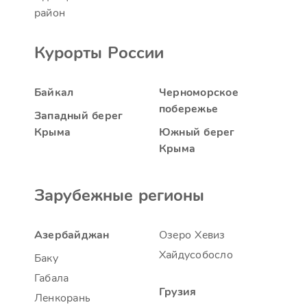
район
Курорты России
Байкал
Черноморское
побережье
Западный берег
Крыма
Южный берег
Крыма
Зарубежные регионы
Азербайджан
Озеро Хевиз
Хайдусобосло
Баку
Габала
Грузия
Ленкорань