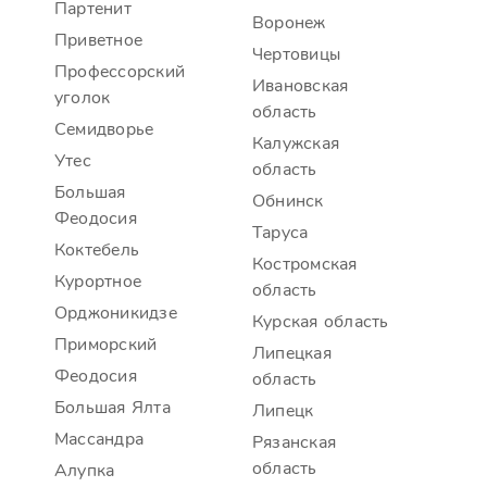
Партенит
Воронеж
Приветное
Чертовицы
Профессорский
Ивановская
уголок
область
Семидворье
Калужская
Утес
область
Большая
Обнинск
Феодосия
Таруса
Коктебель
Костромская
Курортное
область
Орджоникидзе
Курская область
Приморский
Липецкая
Феодосия
область
Большая Ялта
Липецк
Массандра
Рязанская
область
Алупка