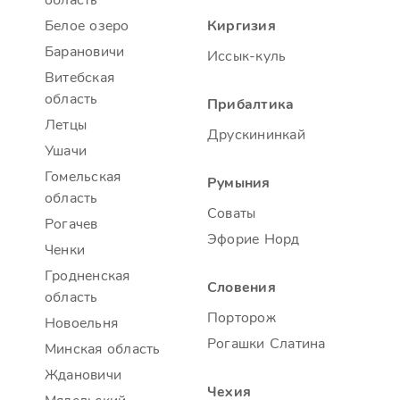
область
Белое озеро
Киргизия
Барановичи
Иссык-куль
Витебская
область
Прибалтика
Летцы
Друскининкай
Ушачи
Гомельская
Румыния
область
Соваты
Рогачев
Эфорие Норд
Ченки
Гродненская
Словения
область
Порторож
Новоельня
Рогашки Слатина
Минская область
Ждановичи
Чехия