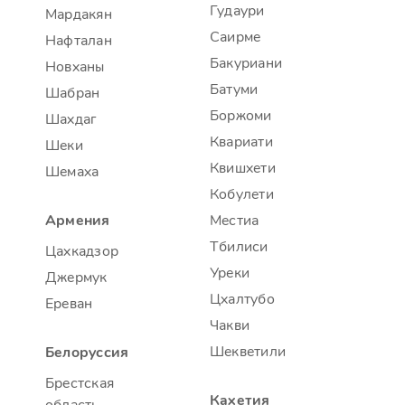
Гудаури
Мардакян
Саирме
Нафталан
Бакуриани
Новханы
Батуми
Шабран
Боржоми
Шахдаг
Квариати
Шеки
Квишхети
Шемаха
Кобулети
Армения
Местиа
Тбилиси
Цахкадзор
Уреки
Джермук
Цхалтубо
Ереван
Чакви
Шекветили
Белоруссия
Брестская
Кахетия