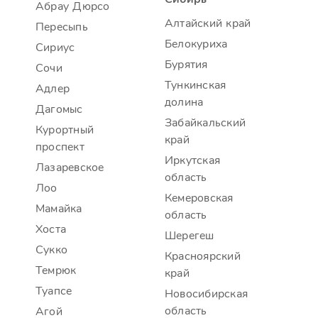
Абрау Дюрсо
Алтайский край
Пересыпь
Белокуриха
Сириус
Бурятия
Сочи
Тункинская
Адлер
долина
Дагомыс
Забайкальский
Курортный
край
проспект
Иркутская
Лазаревское
область
Лоо
Кемеровская
Мамайка
область
Хоста
Шерегеш
Сукко
Красноярский
Темрюк
край
Туапсе
Новосибирская
область
Агой