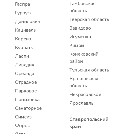
Тамбовская
Гаспра
область
Гурзуф
Тверская область
Даниловка
Завидово
Кацивели
Игуменка
Кореиз
Кимры
Курпаты
Конаковский
Ласпи
район
Ливадия
Тульская область
Ореанда
Ярославская
Отрадное
область
Парковое
Некрасовское
Понизовка
Ярославль
Санаторное
Симеиз
Ставропольский
Форос
край