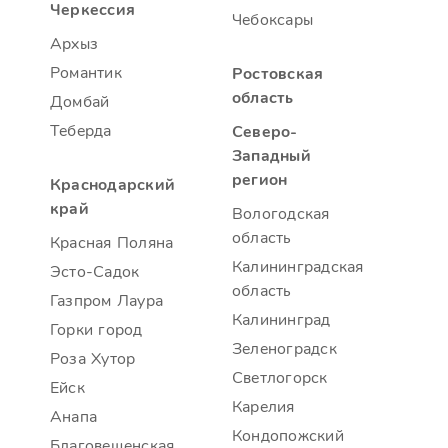
Черкессия
Чебоксары
Архыз
Романтик
Ростовская
область
Домбай
Теберда
Северо-
Западный
регион
Краснодарский
край
Вологодская
область
Красная Поляна
Калининградская
Эсто-Садок
область
Газпром Лаура
Калининград
Горки город
Зеленоградск
Роза Хутор
Светлогорск
Ейск
Карелия
Анапа
Кондопожский
Благовещенская