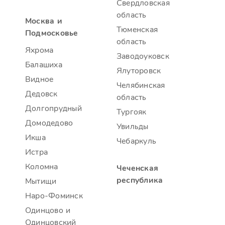
Свердловская
область
Москва и
Тюменская
Подмосковье
область
Яхрома
Заводоуковск
Балашиха
Ялуторовск
Видное
Челябинская
Дедовск
область
Долгопрудный
Тургояк
Домодедово
Увильды
Икша
Чебаркуль
Истра
Коломна
Чеченская
республика
Мытищи
Наро-Фоминск
Одинцово и
Одинцовский