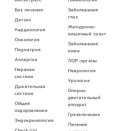
Антистресс
Гинекология
Без лечения
Заболевания
глаз
Детокс
Желудочно-
Кардиология
кишечный тракт
Онкология
Заболевания
Педиатрия
кожи
Аллергия
ЛОР-органы
Нервная
Неврология
система
Урология
Дыхательная
Опорно-
система
двигательный
Общее
аппарат
оздоровление
Грязелечение
Эндокринология
Лечение
Check-Up