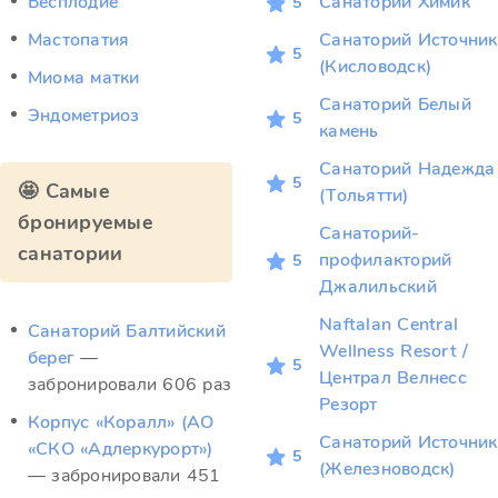
Бесплодие
Санаторий Химик
5
Мастопатия
Санаторий Источник
5
(Кисловодск)
Миома матки
Санаторий Белый
Эндометриоз
5
камень
Санаторий Надежда
5
🤩 Самые
(Тольятти)
бронируемые
Санаторий-
санатории
профилакторий
5
Джалильский
Naftalan Central
Санаторий Балтийский
Wellness Resort /
берег
—
5
Централ Велнесс
забронировали 606 раз
Резорт
Корпус «Коралл» (АО
Санаторий Источник
«СКО «Адлеркурорт»)
5
(Железноводск)
— забронировали 451