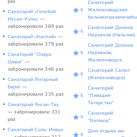
раз
Санаторий
Железноводская
5
Санаторий «Голубой
бальнеогрязелечебн
Иссык-Куль»
—
забронировали 389 раз
Санаторий Долина
5
Нарзанов (Нальчик)
Санаторий «Каспий»
—
забронировали 379 раз
Санаторий Долина
Нарзанов,
5
Санаторий "Озеро
Железноводск
Шира"
—
забронировали 346 раз
Санаторий Салют
5
(Железноводск)
Санаторий Янтарный
Берег
—
Санаторий
забронировали 335 раз
"Ливадия-
5
Татарстан"
Санаторий Янган-Тау
— забронировали 331
Санаторий
5
раз
"Балкыш"
Санаторий Соль-Илецк
Дом отдыха им.
5