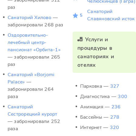
— забронировали 312
Челюскинцев (Гагра)
раз
Санаторий
5
Санаторий Хилово
—
Славяновский исток
забронировали 268 раз
Оздоровительно-
🎳 Услуги и
лечебный центр-
процедуры в
пансионат «Орбита-1»
санаториях и
— забронировали 265
раз
отелях
Санаторий «Borjomi
Palace»
—
Парковка —
327
забронировали 264
раза
Диагностика —
300
Санаторий
Анимация —
236
Сестрорецкий курорт
Бассейны —
278
— забронировали 252
Интернет —
320
раза