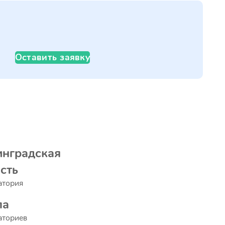
Оставить заявку
нградская
сть
атория
па
аториев