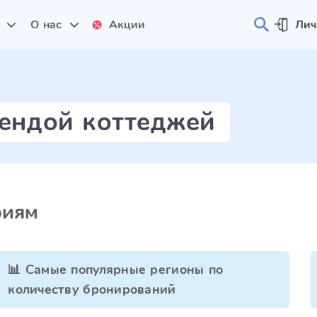
и
О нас
Акции
Лич
рендой коттеджей
риям
📊 Самые популярные регионы по
количеству бронирований