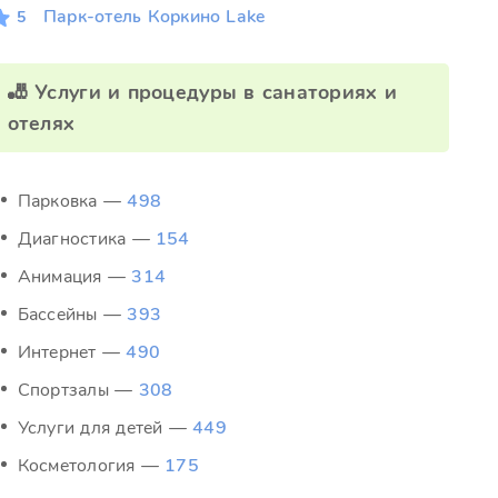
Парк-отель Коркино Lake
5
🎳 Услуги и процедуры в санаториях и
отелях
Парковка —
498
Диагностика —
154
Анимация —
314
Бассейны —
393
Интернет —
490
Спортзалы —
308
Услуги для детей —
449
Косметология —
175