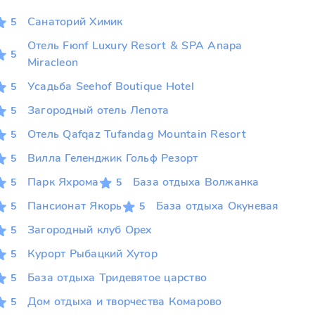
Санаторий Химик
5
Отель Fюnf Luxury Resort & SPA Anapa
5
Miracleon
Усадьба Seehof Boutique Hotel
5
Загородный отель Лепота
5
Отель Qafqaz Tufandag Mountain Resort
5
Вилла Геленджик Гольф Резорт
5
Парк Яхрома
База отдыха Волжанка
5
5
Пансионат Якорь
База отдыха Окуневая
5
5
Загородный клуб Орех
5
Курорт Рыбацкий Хутор
5
База отдыха Тридевятое царство
5
Дом отдыха и творчества Комарово
5