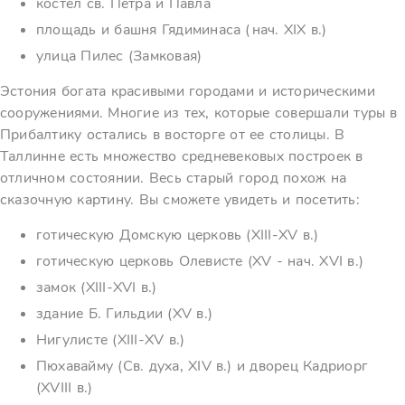
костел св. Петра и Павла
площадь и башня Гядиминаса (нач. ХIХ в.)
улица Пилес (Замковая)
Эстония богата красивыми городами и историческими
сооружениями. Многие из тех, которые совершали туры в
Прибалтику остались в восторге от ее столицы. В
Таллинне есть множество средневековых построек в
отличном состоянии. Весь старый город похож на
сказочную картину. Вы сможете увидеть и посетить:
готическую Домскую церковь (XIII-XV в.)
готическую церковь Олевисте (XV - нач. XVI в.)
замок (XIII-XVI в.)
здание Б. Гильдии (XV в.)
Нигулисте (XIII-XV в.)
Пюхавайму (Св. духа, XIV в.) и дворец Кадриорг
(XVIII в.)