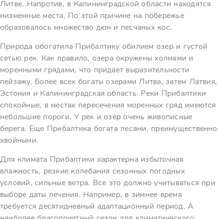
Литве. Напротив, в Калининградской области находятся
низменные места. По этой причине на побережье
образовалось множество дюн и песчаных кос.
Природа обогатила Прибалтику обилием озер и густой
сетью рек. Как правило, озера окружены холмами и
моренными грядами, что придает выразительности
пейзажу. Более всех богаты озерами Литва, затем Латвия,
Эстония и Калининградская область. Реки Прибалтики
спокойные, в местах пересечения моренных гряд имеются
небольшие пороги. У рек и озер очень живописные
берега. Еще Прибалтика богата лесами, преимущественно
хвойными.
Для климата Прибалтики характерна избыточная
влажность, резкие колебания сезонных погодных
условий, сильные ветра. Все это должно учитываться при
выборе даты лечения. Например, в зимнее время
требуется десятидневный адаптационный период. А
наиболее благоприятный сезон для климатического