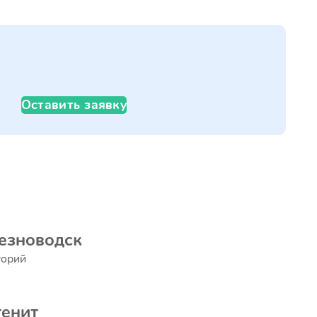
Оставить заявку
езноводск
торий
енит