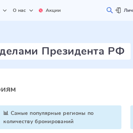
и
О нас
Акции
Лич
 делами Президента РФ
риям
📊 Самые популярные регионы по
количеству бронирований