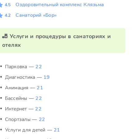
Оздоровительный комплекс Клязьма
4.5
Санаторий «Бор»
4.2
🎳 Услуги и процедуры в санаториях и
отелях
Парковка —
22
Диагностика —
19
Анимация —
21
Бассейны —
22
Интернет —
22
Спортзалы —
22
Услуги для детей —
21