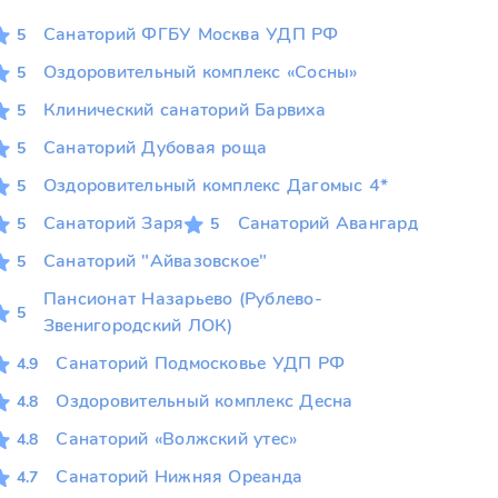
Санаторий ФГБУ Москва УДП РФ
5
Оздоровительный комплекс «Сосны»
5
Клинический санаторий Барвиха
5
Санаторий Дубовая роща
5
Оздоровительный комплекс Дагомыс 4*
5
Санаторий Заря
Санаторий Авангард
5
5
Санаторий "Айвазовское"
5
Пансионат Назарьево (Рублево-
5
Звенигородский ЛОК)
Санаторий Подмосковье УДП РФ
4.9
Оздоровительный комплекс Десна
4.8
Санаторий «Волжский утес»
4.8
Санаторий Нижняя Ореанда
4.7