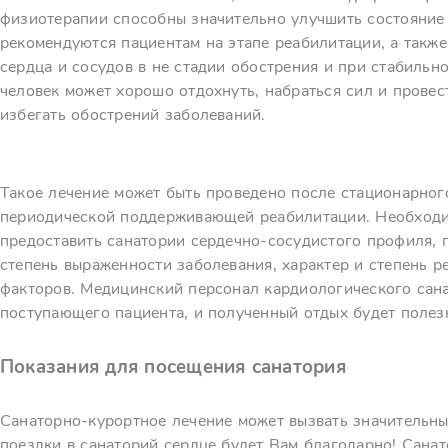
физиотерапии способны значительно улучшить состояние 
рекомендуются пациентам на этапе реабилитации, а такж
сердца и сосудов в не стадии обострения и при стабильн
человек может хорошо отдохнуть, набраться сил и прове
избегать обострений заболеваний.
Такое лечение может быть проведено после стационарного
периодической поддерживающей реабилитации. Необходим
предоставить санатории сердечно-сосудистого профиля, г
степень выраженности заболевания, характер и степень 
факторов. Медицинский персонал кардиологического сана
поступающего пациента, и полученный отдых будет полез
Показания для посещения санатория
Санаторно-курортное лечение может вызвать значительны
поездки в санаторий сердце будет Вам благодарно! Сана