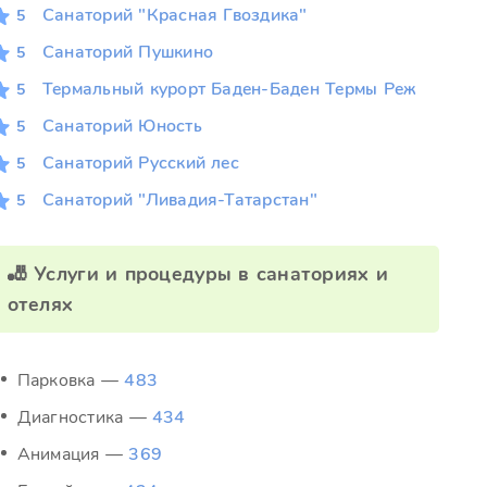
Санаторий "Красная Гвоздика"
5
Санаторий Пушкино
5
Термальный курорт Баден-Баден Термы Реж
5
Санаторий Юность
5
Санаторий Русский лес
5
Санаторий "Ливадия-Татарстан"
5
🎳 Услуги и процедуры в санаториях и
отелях
Парковка —
483
Диагностика —
434
Анимация —
369