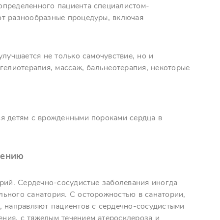
определенного пациента специалистом-
ют разнообразные процедуры, включая
улучшается не только самочувствие, но и
гелиотерапия, массаж, бальнеотерапия, некоторые
ся детям с врожденными пороками сердца в
чению
орий. Сердечно-сосудистые заболевания иногда
ьного санатория. С осторожностью в санатории,
, направляют пациентов с сердечно-сосудистыми
ния, с тяжелым течением атеросклероза и