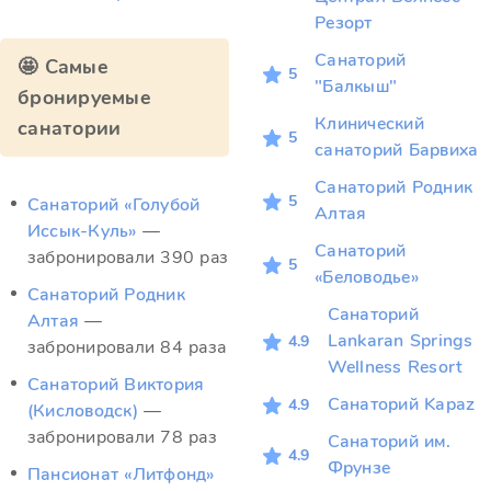
Резорт
Санаторий
🤩 Самые
5
"Балкыш"
бронируемые
Клинический
санатории
5
санаторий Барвиха
Санаторий Родник
5
Санаторий «Голубой
Алтая
Иссык-Куль»
—
Санаторий
забронировали 390 раз
5
«Беловодье»
Санаторий Родник
Санаторий
Алтая
—
Lankaran Springs
4.9
забронировали 84 раза
Wellness Resort
Санаторий Виктория
Санаторий Kapaz
4.9
(Кисловодск)
—
забронировали 78 раз
Санаторий им.
4.9
Фрунзе
Пансионат «Литфонд»