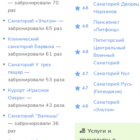
— забронировали 70
Санаторий Дворец
4.8
раз
Нарзанов
Санаторий «Эльтон»
—
Пансионат
4.8
забронировали 65 раз
«Литфонд»
Клинический
Пятигорский
санаторий Барвиха
—
Центральный
4.8
забронировали 61 раз
Военный
Санаторий
Санаторий У трех
пещер
—
Санаторий Nur
4.7
забронировали 53 раза
Санаторий Русь
4.7
Курорт «Красное
(Геленджик)
Озеро»
—
Санаторий
забронировали 43 раза
4.6
«Эльтон»
Санаторий "Балкыш"
— забронировали 36
🎳 Услуги и
раз
процедуры в