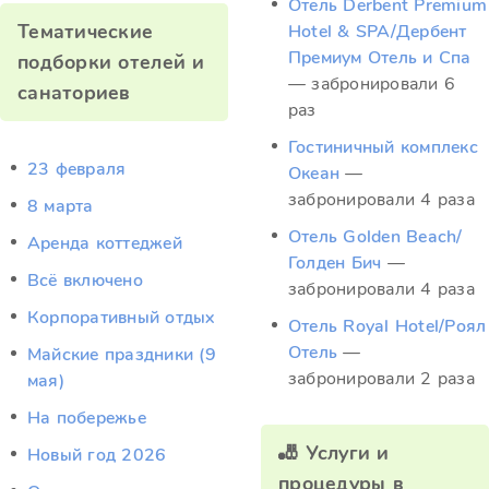
Отель Derbent Premium
Тематические
Hotel & SPA/Дербент
Премиум Отель и Спа
подборки отелей и
— забронировали 6
санаториев
раз
Гостиничный комплекс
23 февраля
Океан
—
забронировали 4 раза
8 марта
Отель Golden Beach/
Аренда коттеджей
Голден Бич
—
Всё включено
забронировали 4 раза
Корпоративный отдых
Отель Royal Hotel/Роял
Отель
—
Майские праздники (9
забронировали 2 раза
мая)
На побережье
🎳 Услуги и
Новый год 2026
процедуры в