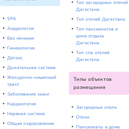
Топ загородных отелей
Дагестана
SPA
Топ отелей Дагестана
Андрология
Топ пансионатов и
дома отдыха
Без лечения
Дагестана
Гинекология
Топ спа отелей
Детокс
Дагестана
Дыхательная система
Желудочно-кишечный
Типы объектов
тракт
размещения
Заболевания кожи
Кардиология
Загородные отели
Нервная система
Отели
Общее оздоровление
Пансионаты и дома