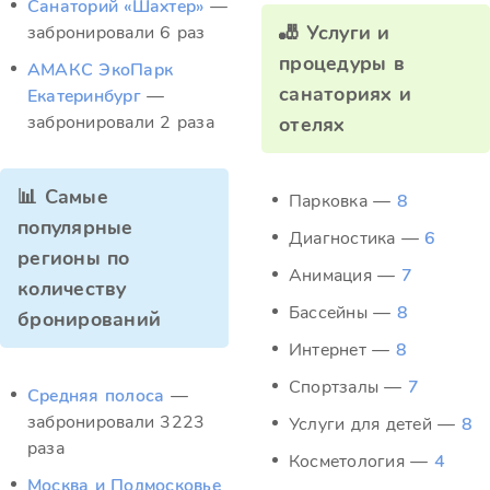
Санаторий «Шахтер»
—
🎳 Услуги и
забронировали 6 раз
процедуры в
АМАКС ЭкоПарк
санаториях и
Екатеринбург
—
забронировали 2 раза
отелях
📊 Самые
Парковка —
8
популярные
Диагностика —
6
регионы по
Анимация —
7
количеству
Бассейны —
8
бронирований
Интернет —
8
Спортзалы —
7
Средняя полоса
—
забронировали 3223
Услуги для детей —
8
раза
Косметология —
4
Москва и Подмосковье