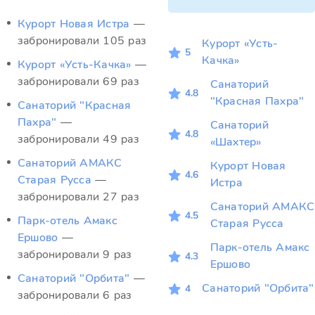
Курорт Новая Истра
—
забронировали 105 раз
Курорт «Усть-
5
Качка»
Курорт «Усть-Качка»
—
забронировали 69 раз
Санаторий
4.8
"Красная Пахра"
Санаторий "Красная
Пахра"
—
Санаторий
4.8
забронировали 49 раз
«Шахтер»
Санаторий АМАКС
Курорт Новая
4.6
Старая Русса
—
Истра
забронировали 27 раз
Санаторий АМАКС
4.5
Парк-отель Амакс
Старая Русса
Ершово
—
Парк-отель Амакс
забронировали 9 раз
4.3
Ершово
Санаторий "Орбита"
—
Санаторий "Орбита"
4
забронировали 6 раз