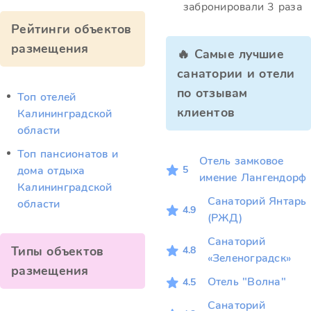
забронировали 3 раза
Рейтинги объектов
размещения
🔥 Самые лучшие
санатории и отели
по отзывам
Топ отелей
клиентов
Калининградской
области
Топ пансионатов и
Отель замковое
5
дома отдыха
имение Лангендорф
Калининградской
Санаторий Янтарь
области
4.9
(РЖД)
Санаторий
Типы объектов
4.8
«Зеленоградск»
размещения
Отель "Волна"
4.5
Санаторий