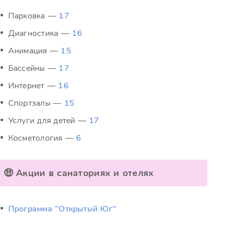
Парковка —
17
Диагностика —
16
Анимация —
15
Бассейны —
17
Интернет —
16
Спортзалы —
15
Услуги для детей —
17
Косметология —
6
🤑 Акции в санаториях и отелях
Программа "Открытый Юг"