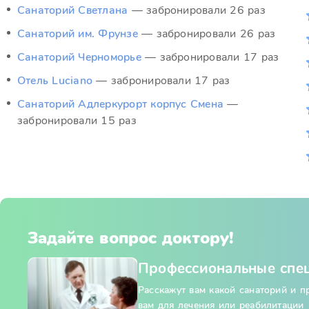
Санаторий Светлана
— забронировали 26 раз
Санаторий им. Фрунзе
— забронировали 26 раз
Санаторий Черноморье
— забронировали 17 раз
Отель Luciano
— забронировали 17 раз
Санаторий Адлеркурорт корпус Смена
—
забронировали 15 раз
Задайте вопрос доктору!
Профессиональные спе
Расскажут вам какой санаторий и 
вам для лечения или реабилитации