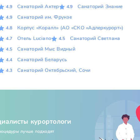
Санаторий Актер
Санаторий Знание
4.9
4.9
Санаторий им. Фрунзе
4.9
Корпус «Коралл» (АО «СКО «Адлеркурорт»)
4.8
Отель Luciano
Санаторий Светлана
4.7
4.5
Санаторий Мыс Видный
4.5
Санаторий Беларусь
4.4
Санаторий Октябрьский, Сочи
4.3
циалисты курортологи
процедуры лучше подходят