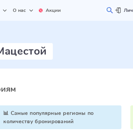
и
О нас
Акции
Лич
Мацестой
риям
📊 Самые популярные регионы по
количеству бронирований