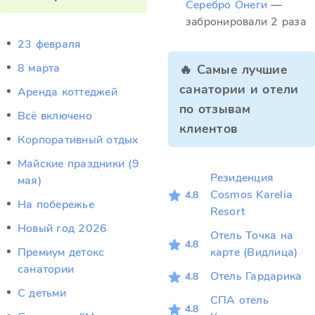
Серебро Онеги
—
забронировали 2 раза
23 февраля
8 марта
🔥 Самые лучшие
санатории и отели
Аренда коттеджей
по отзывам
Всё включено
клиентов
Корпоративный отдых
Майские праздники (9
Резиденция
мая)
Cosmos Karelia
4.8
На побережье
Resort
Новый год 2026
Отель Точка на
4.8
Премиум детокс
карте (Видлица)
санатории
Отель Гардарика
4.8
С детьми
СПА отель
4.8