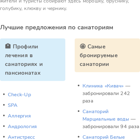
жители и туристы собирают здесь морошку, бруснику,
голубику, клюкву и чернику.
Лучшие предложения по санаториям
🏥 Профили
🤩 Самые
лечения в
бронируемые
санаториях и
санатории
пансионатах
Клиника «Кивач»
—
забронировали 242
Check-Up
раза
SPA
Санаторий
Аллергия
Марциальные воды
—
Андрология
забронировали 94 раза
Антистресс
Санаторий Белые