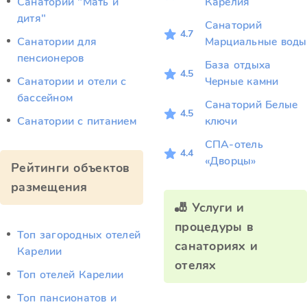
Санатории "Мать и
Карелия
дитя"
Санаторий
4.7
Санатории для
Марциальные воды
пенсионеров
База отдыха
4.5
Санатории и отели с
Черные камни
бассейном
Санаторий Белые
4.5
Санатории с питанием
ключи
СПА-отель
4.4
«Дворцы»
Рейтинги объектов
размещения
🎳 Услуги и
процедуры в
Топ загородных отелей
санаториях и
Карелии
отелях
Топ отелей Карелии
Топ пансионатов и