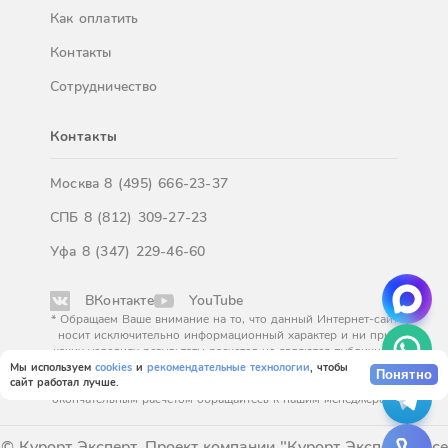
Как оплатить
Контакты
Сотрудничество
Контакты
Москва
8 (495) 666-23-37
СПБ
8 (812) 309-27-23
Уфа
8 (347) 229-46-60
ВКонтакте
YouTube
* Обращаем Ваше внимание на то, что данный Интернет-сайт
носит исключительно информационный характер и ни при
каких условиях результаты расчетов не являются публичной
офертой, определяемой положениями Статьи 437
Мы используем
cookies
и
рекомендательные технологии
, чтобы
Понятно
сайт работал лучше.
Гражданского кодекса Российской Федерации. За
окончательным расчетом обращайтесь к нашим менеджерам.
© Курорт Эксперт. Проект компании "Курорт Эксперт". Все