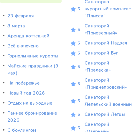
Санаторно-
курортный комплекс
5
23 февраля
"Плисса"
8 марта
Санаторий
5
«Приозерный»
Аренда коттеджей
Санаторий Надзея
5
Всё включено
Санаторий Буг
5
Горнолыжные курорты
Санаторий
Майские праздники (9
5
«Пралеска»
мая)
Санаторий
На побережье
5
«Приднепровский»
Новый год 2026
Санаторий
5
Отдых на выходные
Лепельский военный
Раннее бронирование
Санаторий Летцы
5
2026
Санаторий
5
С боулингом
«Озерный»