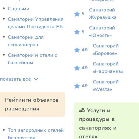
С детьми
Санаторий
5
Журавушка
Санатории Управления
делами Президента РБ
Санаторий
5
«Юность»
Санатории для
пенсионеров
Санаторий
4.9
«Боровое»
Санатории и отели с
бассейном
Санаторий
4.9
«Нарочанка»
показать всё
Санаторий
4.9
«Westa»
Рейтинги объектов
размещения
🎳 Услуги и
процедуры в
санаториях и
Топ загородных отелей
отелях
Белоруссии