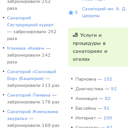
забронировали 252
раза
Санаторий им. А. Д.
5
Цюрупы
Санаторий
Сестрорецкий курорт
— забронировали 252
🎳 Услуги и
раза
процедуры в
Клиника «Кивач»
—
санаториях и
забронировали 242
отелях
раза
Санаторий «Сосновый
Бор» (Башкирия)
—
Парковка —
102
забронировали 213 раз
Диагностика —
92
Санаторий Леневка
—
Анимация —
82
забронировали 176 раз
Бассейны —
91
Санаторий Жемчужина
Интернет —
100
зауралья
—
забронировали 169 раз
Спортзалы —
97