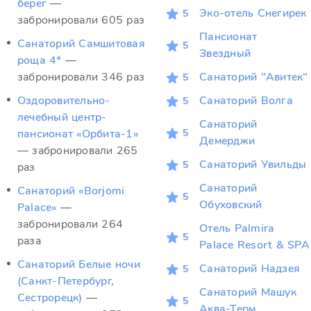
берег
—
Эко-отель Снегирек
5
забронировали 605 раз
Пансионат
Санаторий Самшитовая
5
Звездный
роща 4*
—
забронировали 346 раз
Санаторий "Авитек"
5
Оздоровительно-
Санаторий Волга
5
лечебный центр-
Санаторий
5
пансионат «Орбита-1»
Демерджи
— забронировали 265
Санаторий Увильды
5
раз
Санаторий
Санаторий «Borjomi
5
Обуховский
Palace»
—
забронировали 264
Отель Palmira
5
раза
Palace Resort & SPA
Санаторий Белые ночи
Санаторий Надзея
5
(Санкт-Петербург,
Санаторий Машук
Сестрорецк)
—
5
Аква-Терм