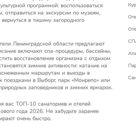
Кур
ультурной программой: воспользоваться
, отправиться на экскурсии по музеям,
От
 вернуться в тишину загородного
Оте
СПА
отели Ленинградской области предлагают
исание включают спа-процедуры, бассейны,
Апа
стить восстановление организма с отдыхом
тановятся зимние активности: катание на
Пар
 заснеженным маршрутам и выезды в
Сан
х поездками в Выборг, парк «Монрепо» или
природных заповедников и зимних ярмарок.
ля вас ТОП-10 санаториев и отелей
ового года 2026. Не забудьте заранее
ирают очень быстро.