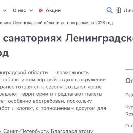
и
О нас
Акции
Лич
ториях Ленинградской области по программе на 2026 год
и санаториях Ленинградск
од
инградской области — возможность
е забавы и комфортный отдых в окружении
О
анее готовятся к сезону: создают яркие
рашают территории и предлагают пакеты
Рез
ат особенно востребован, поскольку
Кур
абот и хлопот, с полноценным досугом для
Res
Оте
к Санкт-Петербургу. Благодаря этому