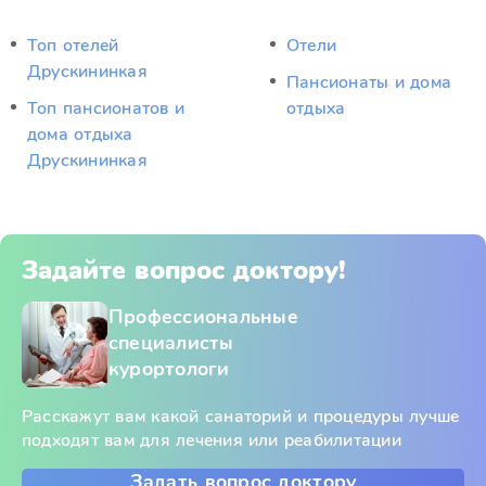
Топ отелей
Отели
Друскининкая
Пансионаты и дома
Топ пансионатов и
отдыха
дома отдыха
Друскининкая
Задайте вопрос доктору!
Профессиональные
специалисты
курортологи
Расскажут вам какой санаторий и процедуры лучше
подходят вам для лечения или реабилитации
Задать вопрос доктору