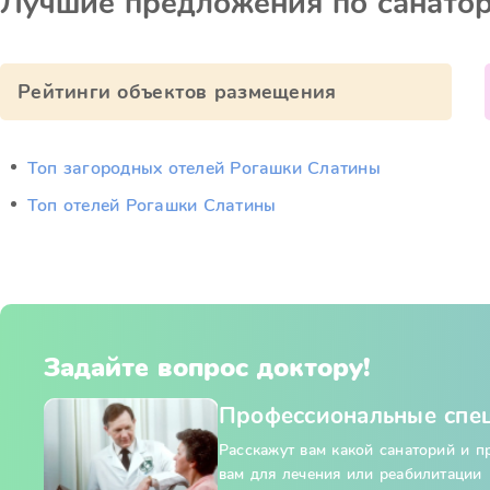
Лучшие предложения по санато
Рейтинги объектов размещения
Топ загородных отелей Рогашки Слатины
Топ отелей Рогашки Слатины
Задайте вопрос доктору!
Профессиональные спе
Расскажут вам какой санаторий и 
вам для лечения или реабилитации