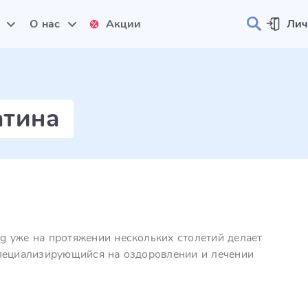
и
О нас
Акции
Лич
атина
g уже на протяжении нескольких столетий делает
специализирующийся на оздоровлении и лечении