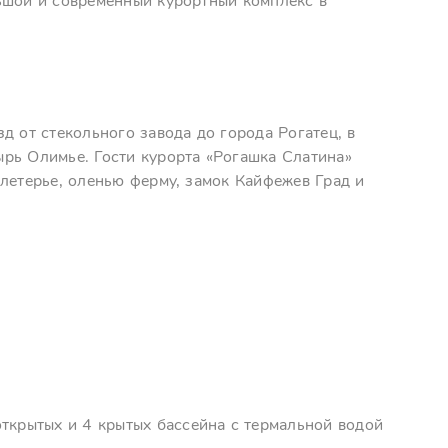
ьшой и современный курортный комплекс в
д от стекольного завода до города Рогатец, в
рь Олимье. Гости курорта «Рогашка Слатина»
летерье, оленью ферму, замок Кайфежев Град и
открытых и 4 крытых бассейна с термальной водой