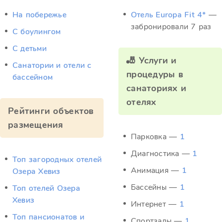
На побережье
Отель Europa Fit 4*
—
забронировали 7 раз
С боулингом
С детьми
🎳 Услуги и
Санатории и отели с
процедуры в
бассейном
санаториях и
отелях
Рейтинги объектов
размещения
Парковка —
1
Диагностика —
1
Топ загородных отелей
Анимация —
1
Озера Хевиз
Бассейны —
1
Топ отелей Озера
Хевиз
Интернет —
1
Топ пансионатов и
Спортзалы —
1