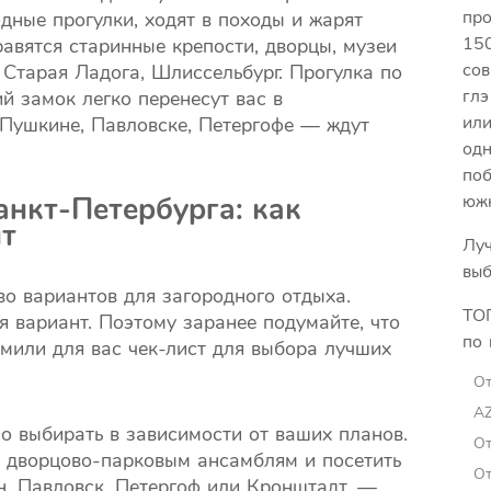
про
дные прогулки, ходят в походы и жарят
150
авятся старинные крепости, дворцы, музеи
сов
 Старая Ладога, Шлиссельбург. Прогулка по
глэ
й замок легко перенесут вас в
или
 Пушкине, Павловске, Петергофе — ждут
одн
поб
анкт-Петербурга: как
юж
т
Луч
выб
о вариантов для загородного отдыха.
ТОП
я вариант. Поэтому заранее подумайте, что
по 
мили для вас чек-лист для выбора лучших
От
A
 выбирать в зависимости от ваших планов.
От
м дворцово-парковым ансамблям и посетить
От
, Павловск, Петергоф или Кронштадт, —