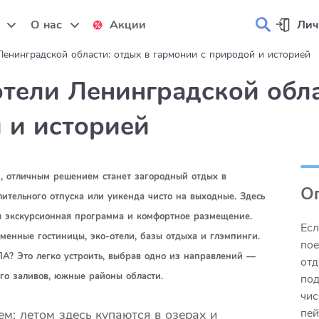
и
О нас
Акции
Лич
енинградской области: отдых в гармонии с природой и историей
тели Ленинградской обла
 и историей
и, отличным решением станет загородный отдых в
О
ительного отпуска или уикенда чисто на выходные. Здесь
я экскурсионная программа и комфортное размещение.
Есл
менные гостиницы, эко-отели, базы отдыха и глэмпинги.
пое
ПА? Это легко устроить, выбрав одно из направлений —
отд
го заливов, южные районы области.
под
чис
пей
м: летом здесь купаются в озерах и