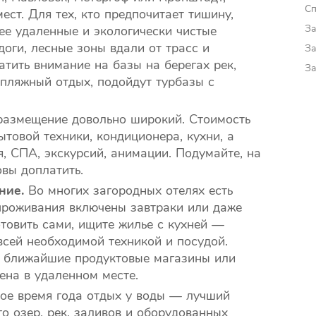
Сп
ест. Для тех, кто предпочитает тишину,
За
ее удаленные и экологически чистые
оги, лесные зоны вдали от трасс и
За
тить внимание на базы на берегах рек,
За
 пляжный отдых, подойдут турбазы с
размещение довольно широкий. Стоимость
ытовой техники, кондиционера, кухни, а
я, СПА, экскурсий, анимации. Подумайте, на
овы доплатить.
ние.
Во многих загородных отелях есть
 проживания включены завтраки или даже
отовить сами, ищите жилье с кухней —
сей необходимой техникой и посудой.
я ближайшие продуктовые магазины или
на в удаленном месте.
ое время года отдых у воды — лучший
о озер, рек, заливов и оборудованных