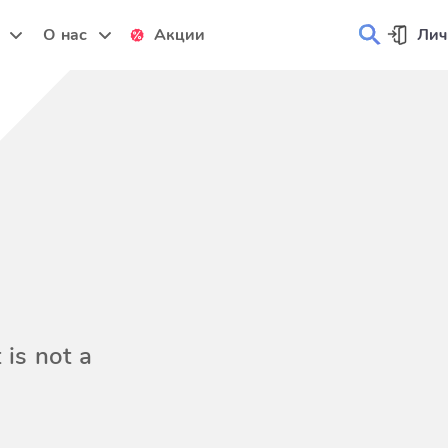
и
О нас
Акции
Лич
 is not a