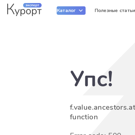
Каталог
Полезные стать
Упс!
f.value.ancestors.at
function