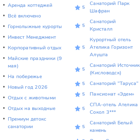
Санаторий Парк
Аренда коттеджей
5
Шафран
Всё включено
Санаторий
5
Горнолыжные курорты
Кристалл
Инвест Менеджмент
Курортный отель
Ателика Горизонт
5
Корпоративный отдых
Алушта
Майские праздники (9
Санаторий Источник
мая)
5
(Кисловодск)
На побережье
Санаторий "Таруса"
5
Новый год 2026
Пансионат «Эдем»
5
Отдых c животными
СПА-отель Ателика
Отдых на выходные
5
Сокол 3***
Премиум детокс
Санаторий Белый
санатории
5
камень