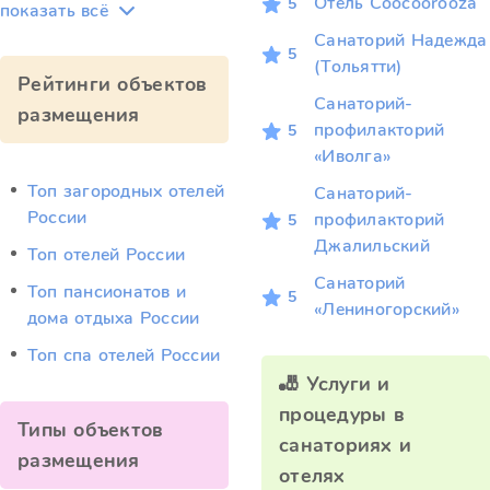
Отель Coocoorooza
5
показать всё
Санаторий Надежда
5
(Тольятти)
Рейтинги объектов
Санаторий-
размещения
профилакторий
5
«Иволга»
Топ загородных отелей
Санаторий-
России
профилакторий
5
Джалильский
Топ отелей России
Санаторий
Топ пансионатов и
5
«Лениногорский»
дома отдыха России
Топ спа отелей России
🎳 Услуги и
процедуры в
Типы объектов
санаториях и
размещения
отелях