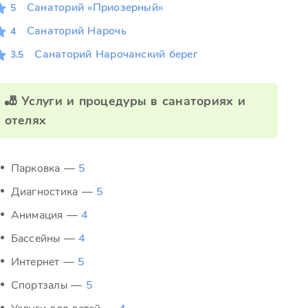
Санаторий «Приозерный»
5
Санаторий Нарочь
4
Санаторий Нарочанский берег
3.5
🎳 Услуги и процедуры в санаториях и
отелях
Парковка —
5
Диагностика —
5
Анимация —
4
Бассейны —
4
Интернет —
5
Спортзалы —
5