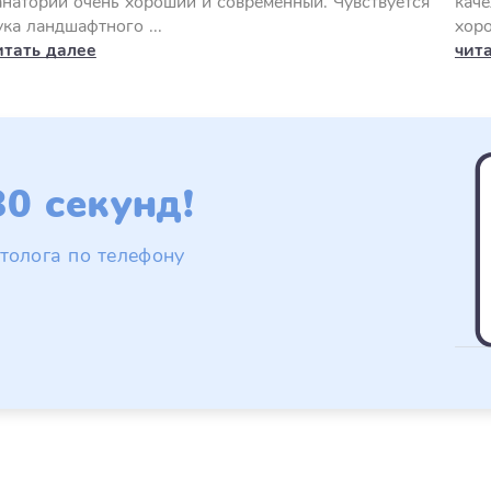
анаторий очень хороший и современный. Чувствуется
каче
ука ландшафтного ...
хоро
итать далее
чит
0 секунд!
толога по телефону