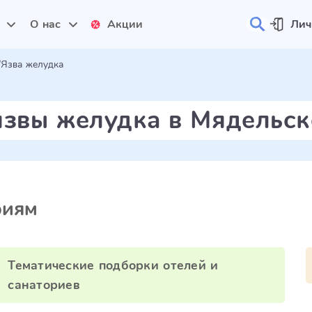
и
О нас
Акции
Лич
Язва желудка
язвы желудка в Мядельс
риям
Тематические подборки отелей и
санаториев