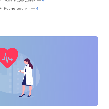
Услуги для детей —
4
Косметология —
4