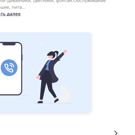
ли-диванчики, цветники, фонтан.Обслуживание
шее, пита...
ать далее