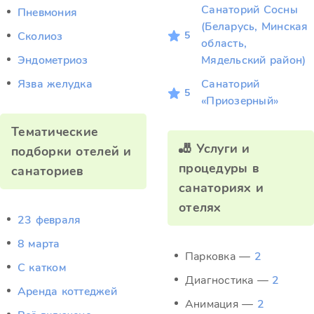
Санаторий Сосны
Пневмония
(Беларусь, Минская
5
Сколиоз
область,
Эндометриоз
Мядельский район)
Язва желудка
Санаторий
5
«Приозерный»
Тематические
🎳 Услуги и
подборки отелей и
процедуры в
санаториев
санаториях и
отелях
23 февраля
8 марта
Парковка —
2
C катком
Диагностика —
2
Аренда коттеджей
Анимация —
2