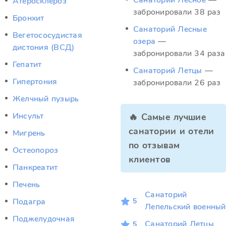
Санаторий Лесное
—
Атеросклероз
забронировали 38 раз
Бронхит
Санаторий Лесные
Вегетососудистая
озера
—
дистония (ВСД)
забронировали 34 раза
Гепатит
Санаторий Летцы
—
Гипертония
забронировали 26 раз
Желчный пузырь
Инсульт
🔥 Самые лучшие
санатории и отели
Мигрень
по отзывам
Остеопороз
клиентов
Панкреатит
Печень
Санаторий
5
Подагра
Лепельский военный
Поджелудочная
Санаторий Летцы
5