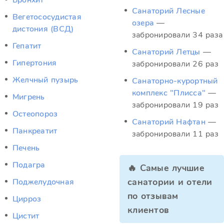
Бронхит
Санаторий Лесные
Вегетососудистая
озера
—
дистония (ВСД)
забронировали 34 раза
Гепатит
Санаторий Летцы
—
Гипертония
забронировали 26 раз
Желчный пузырь
Санаторно-курортный
комплекс "Плисса"
—
Мигрень
забронировали 19 раз
Остеопороз
Санаторий Нафтан
—
Панкреатит
забронировали 11 раз
Печень
Подагра
🔥 Самые лучшие
санатории и отели
Поджелудочная
по отзывам
Цирроз
клиентов
Цистит