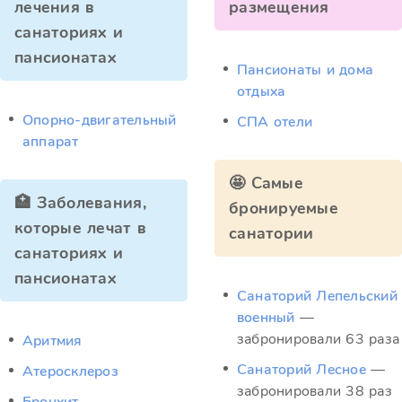
лечения в
размещения
санаториях и
пансионатах
Пансионаты и дома
отдыха
Опорно-двигательный
СПА отели
аппарат
🤩 Самые
🏥 Заболевания,
бронируемые
которые лечат в
санатории
санаториях и
пансионатах
Санаторий Лепельский
военный
—
забронировали 63 раза
Аритмия
Санаторий Лесное
—
Атеросклероз
забронировали 38 раз