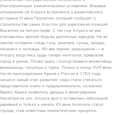
благоприятными климатическими условиями. Впервые
упоминание об Алуште встречается у византийского
историка VI века Прокопия, который сообщает о
строительстве замка Алустон для укрепления позиций
Византии на полуострове. С тех пор Алушта не раз
становилась ареной борьбы различных народов. На ее
землях оставили следы готы, римляне, гунны, хазары,
печенеги и половцы. XIII век принес разрушения — в
Алушту вторглись орды татаро-монголов, превратив
город в руины. Позже здесь господствовали византийцы,
венецианцы, генуэзцы и турки. Только в конце XVIII века,
после присоединения Крыма к России в 1783 году,
начался новый этап развития: сюда стали стекаться
представители знати и предприниматели, на южном
берегу Крыма появились дворцы и виноградники.
Несмотря на это, Алушта долго оставалась небольшой
деревней и только к началу XX века получила статус
города, став известным климатическим курортом.