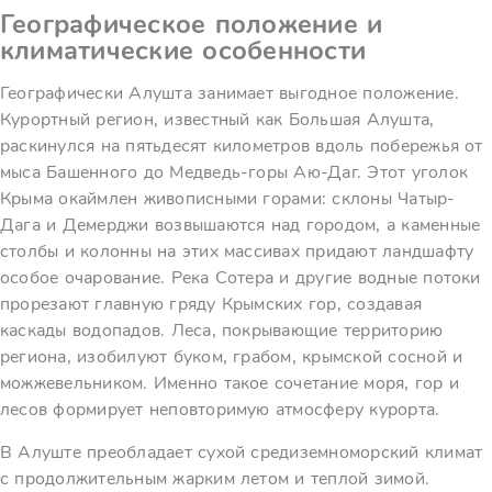
Географическое положение и
климатические особенности
Географически Алушта занимает выгодное положение.
Курортный регион, известный как Большая Алушта,
раскинулся на пятьдесят километров вдоль побережья от
мыса Башенного до Медведь-горы Аю-Даг. Этот уголок
Крыма окаймлен живописными горами: склоны Чатыр-
Дага и Демерджи возвышаются над городом, а каменные
столбы и колонны на этих массивах придают ландшафту
особое очарование. Река Сотера и другие водные потоки
прорезают главную гряду Крымских гор, создавая
каскады водопадов. Леса, покрывающие территорию
региона, изобилуют буком, грабом, крымской сосной и
можжевельником. Именно такое сочетание моря, гор и
лесов формирует неповторимую атмосферу курорта.
В Алуште преобладает сухой средиземноморский климат
с продолжительным жарким летом и теплой зимой.