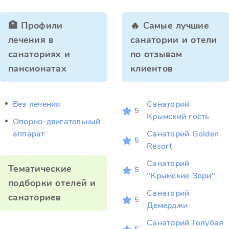
🏥 Профили
🔥 Самые лучшие
лечения в
санатории и отели
санаториях и
по отзывам
пансионатах
клиентов
Без лечения
Санаторий
5
Крымский гость
Опорно-двигательный
аппарат
Санаторий Golden
5
Resort
Санаторий
Тематические
5
"Крымские Зори"
подборки отелей и
Санаторий
санаториев
5
Демерджи
Санаторий Голубая