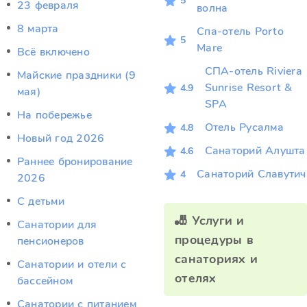
5
23 февраля
волна
8 марта
Спа-отель Porto
5
Mare
Всё включено
СПА-отель Riviera
Майские праздники (9
Sunrise Resort &
4.9
мая)
SPА
На побережье
Отель Русалма
4.8
Новый год 2026
Санаторий Алушта
4.6
Раннее бронирование
Санаторий Славутич
4
2026
С детьми
🎳 Услуги и
Санатории для
процедуры в
пенсионеров
санаториях и
Санатории и отели с
отелях
бассейном
Санатории с питанием