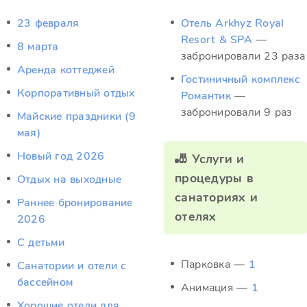
23 февраля
Отель Arkhyz Royal
Resort & SPA
—
8 марта
забронировали 23 раза
Аренда коттеджей
Гостиничный комплекс
Корпоративный отдых
Романтик
—
забронировали 9 раз
Майские праздники (9
мая)
Новый год 2026
🎳 Услуги и
процедуры в
Отдых на выходные
санаториях и
Раннее бронирование
отелях
2026
С детьми
Парковка —
1
Санатории и отели с
бассейном
Анимация —
1
Хорошие отели для