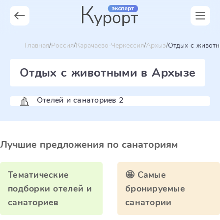
Главная
Россия
Карачаево-Черкессия
Архыз
Отдых c живот
Отдых c животными в Архызе
Отелей и санаториев 2
Лучшие предложения по санаториям
Тематические
🤩 Самые
подборки отелей и
бронируемые
санаториев
санатории