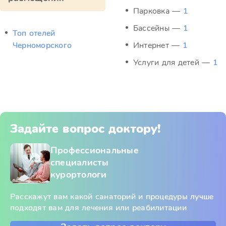
Парковка —
1
Бассейны —
1
Топ отелей
Черноморского
Интернет —
1
Услуги для детей —
1
Задайте вопрос доктору!
Профессиональные
специалисты
курортологи
Расскажут вам какой санаторий и процедуры лучше
подходят вам для лечения или реабилитации