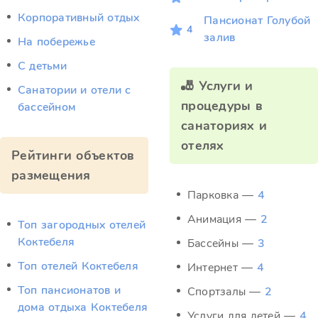
Корпоративный отдых
Пансионат Голубой
4
залив
На побережье
С детьми
🎳 Услуги и
Санатории и отели с
процедуры в
бассейном
санаториях и
отелях
Рейтинги объектов
размещения
Парковка —
4
Анимация —
2
Топ загородных отелей
Коктебеля
Бассейны —
3
Топ отелей Коктебеля
Интернет —
4
Топ пансионатов и
Спортзалы —
2
дома отдыха Коктебеля
Услуги для детей —
4