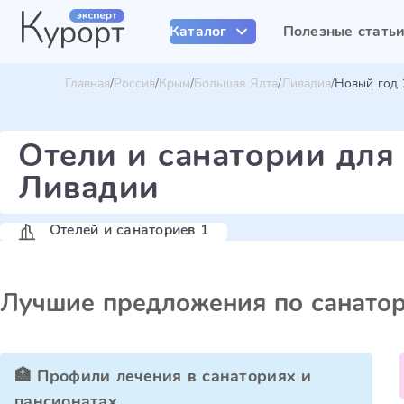
Каталог
Полезные стать
Главная
Россия
Крым
Большая Ялта
Ливадия
Новый год 
Отели и санатории для
Ливадии
Отелей и санаториев 1
Лучшие предложения по санато
🏥 Профили лечения в санаториях и
пансионатах