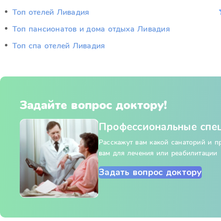
Топ отелей Ливадия
Топ пансионатов и дома отдыха Ливадия
Топ спа отелей Ливадия
Задайте вопрос доктору!
Профессиональные спе
Расскажут вам какой санаторий и 
вам для лечения или реабилитации
Задать вопрос доктору