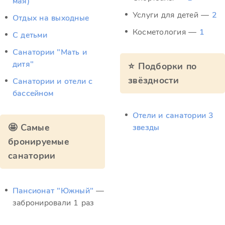
мая)
Услуги для детей —
2
Отдых на выходные
Косметология —
1
С детьми
Санатории "Мать и
дитя"
⭐ Подборки по
звёздности
Санатории и отели с
бассейном
Отели и санатории 3
🤩 Самые
звезды
бронируемые
санатории
Пансионат "Южный"
—
забронировали 1 раз