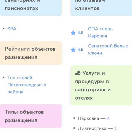
санаториях и
по отзывам
пансионатах
клиентов
SPA
СПА отель
4.8
Карелия
Санаторий Белые
Рейтинги объектов
4.5
ключи
размещения
🎳 Услуги и
Топ отелей
процедуры в
Петрозаводского
санаториях и
района
отелях
Типы объектов
Парковка —
4
размещения
Диагностика —
1