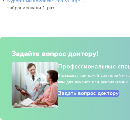
Курортный комплекс Eco Village
—
забронировали 1 раз
Задайте вопрос доктору!
Профессиональные спе
Расскажут вам какой санаторий и 
вам для лечения или реабилитации
Задать вопрос доктору