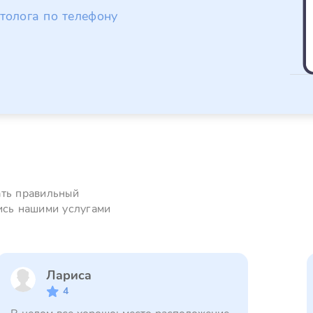
толога по телефону
ать правильный
ись нашими услугами
Лариса
4