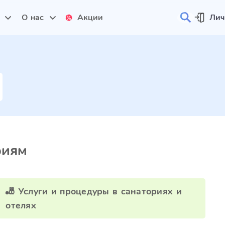
и
О нас
Акции
Лич
риям
🎳 Услуги и процедуры в санаториях и
отелях