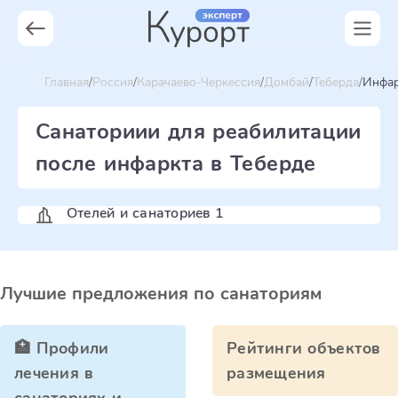
Главная
Россия
Карачаево-Черкессия
Домбай
Теберда
Инфар
Санаториии для реабилитации
после инфаркта в Теберде
Отелей и санаториев 1
Лучшие предложения по санаториям
🏥 Профили
Рейтинги объектов
лечения в
размещения