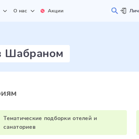
и
О нас
Акции
Лич
 в Шабраном
риям
Тематические подборки отелей и
санаториев