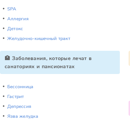
SPA
Аллергия
Детокс
Желудочно-кишечный тракт
🏥 Заболевания, которые лечат в
санаториях и пансионатах
Бессонница
Гастрит
Депрессия
Язва желудка