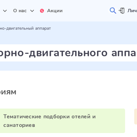
и
О нас
Акции
Лич
но-двигательный аппарат
орно-двигательного аппа
риям
Тематические подборки отелей и
санаториев