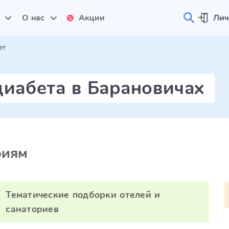
и
О нас
Акции
Лич
ет
диабета в Барановичах
риям
Тематические подборки отелей и
санаториев