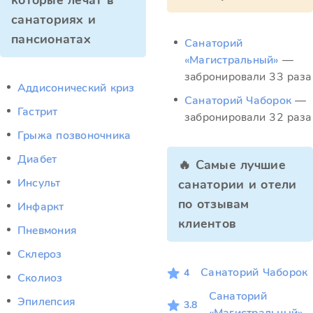
которые лечат в
санаториях и
пансионатах
Санаторий
«Магистральный»
—
забронировали 33 раза
Аддисонический криз
Санаторий Чаборок
—
Гастрит
забронировали 32 раза
Грыжа позвоночника
Диабет
🔥 Самые лучшие
Инсульт
санатории и отели
по отзывам
Инфаркт
клиентов
Пневмония
Склероз
Санаторий Чаборок
4
Сколиоз
Санаторий
Эпилепсия
3.8