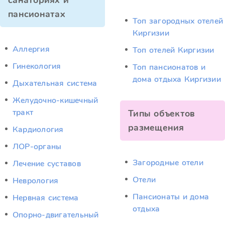
санаториях и
пансионатах
Топ загородных отелей
Киргизии
Аллергия
Топ отелей Киргизии
Гинекология
Топ пансионатов и
дома отдыха Киргизии
Дыхательная система
Желудочно-кишечный
тракт
Типы объектов
размещения
Кардиология
ЛОР-органы
Загородные отели
Лечение суставов
Отели
Неврология
Пансионаты и дома
Нервная система
отдыха
Опорно-двигательный