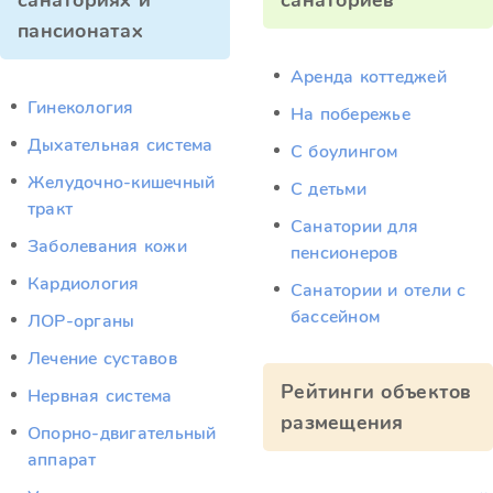
санаториях и
санаториев
пансионатах
Аренда коттеджей
Гинекология
На побережье
Дыхательная система
С боулингом
Желудочно-кишечный
С детьми
тракт
Санатории для
Заболевания кожи
пенсионеров
Кардиология
Санатории и отели с
бассейном
ЛОР-органы
Лечение суставов
Рейтинги объектов
Нервная система
размещения
Опорно-двигательный
аппарат