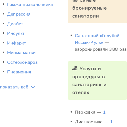
🤩 Самые
Грыжа позвоночника
бронируемые
Депрессия
санатории
Диабет
Инсульт
Санаторий «Голубой
Иссык-Куль»
—
Инфаркт
забронировали 388 раз
Миома матки
Остеохондроз
🎳 Услуги и
Пневмония
процедуры в
санаториях и
показать всё
отелях
Парковка —
1
Диагностика —
1