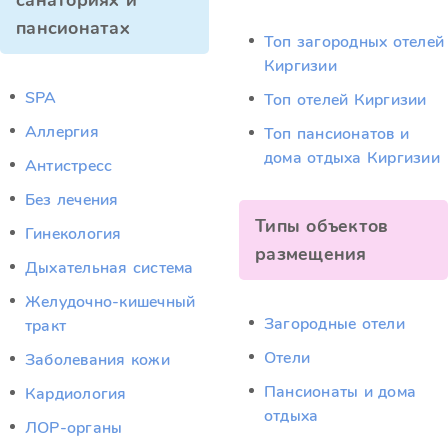
санаториях и
пансионатах
Топ загородных отелей
Киргизии
SPA
Топ отелей Киргизии
Аллергия
Топ пансионатов и
дома отдыха Киргизии
Антистресс
Без лечения
Типы объектов
Гинекология
размещения
Дыхательная система
Желудочно-кишечный
Загородные отели
тракт
Отели
Заболевания кожи
Пансионаты и дома
Кардиология
отдыха
ЛОР-органы