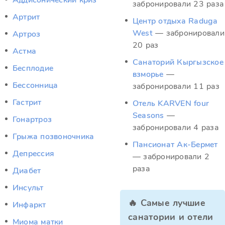
Аддисонический криз
забронировали 23 раза
Артрит
Центр отдыха Raduga
West
— забронировали
Артроз
20 раз
Астма
Санаторий Кыргызское
Бесплодие
взморье
—
Бессонница
забронировали 11 раз
Гастрит
Отель KARVEN four
Seasons
—
Гонартроз
забронировали 4 раза
Грыжа позвоночника
Пансионат Ак-Бермет
Депрессия
— забронировали 2
раза
Диабет
Инсульт
🔥 Самые лучшие
Инфаркт
санатории и отели
Миома матки