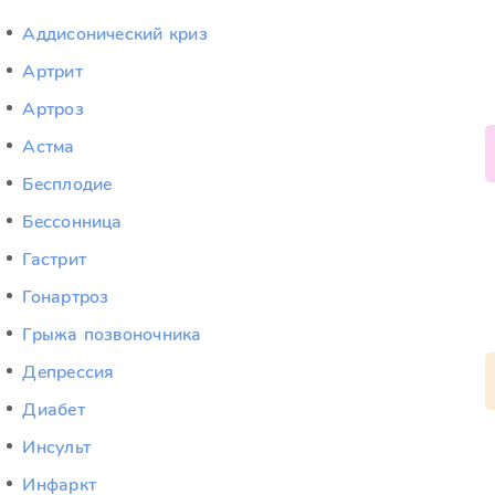
Аддисонический криз
Артрит
Артроз
Астма
Бесплодие
Бессонница
Гастрит
Гонартроз
Грыжа позвоночника
Депрессия
Диабет
Инсульт
Инфаркт