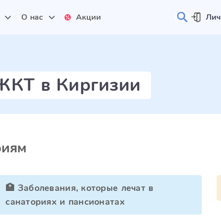
и
О нас
Акции
Лич
 ЖКТ в Киргизии
риям
🏥 Заболевания, которые лечат в
санаториях и пансионатах