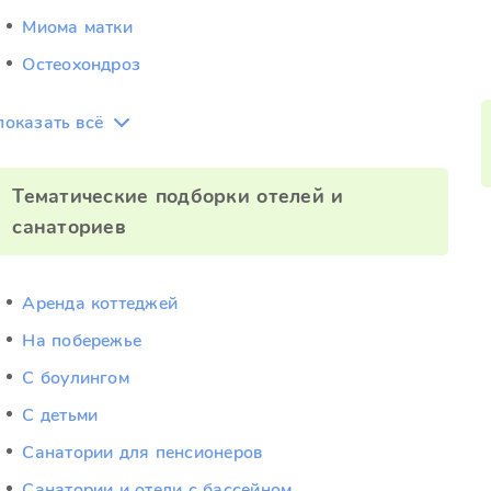
Миома матки
Остеохондроз
показать всё
Тематические подборки отелей и
санаториев
Аренда коттеджей
На побережье
С боулингом
С детьми
Санатории для пенсионеров
Санатории и отели с бассейном