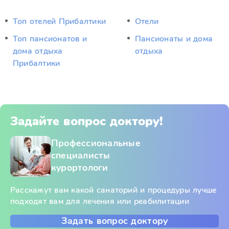
Топ отелей Прибалтики
Отели
Топ пансионатов и
Пансионаты и дома
дома отдыха
отдыха
Прибалтики
Задайте вопрос доктору!
Профессиональные
специалисты
курортологи
Расскажут вам какой санаторий и процедуры лучше
подходят вам для лечения или реабилитации
Задать вопрос доктору